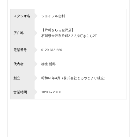
スタジオ名
ジョイフル恵利
【片町きらら金沢店】
所在地
石川県金沢市片町2-2-2片町きらら2F
電話番号
0120-313-650
代表者
柳生 哲郎
創立
昭和61年4月（株式会社まるやまより独立）
営業時間
10:00～20:00