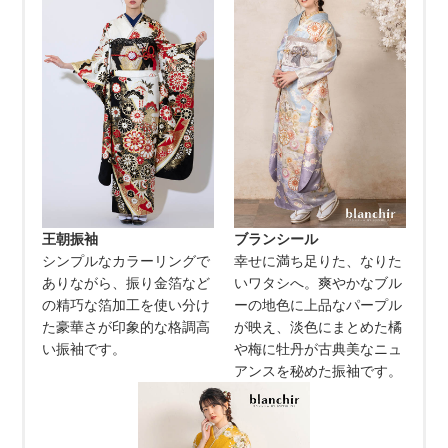
王朝振袖
ブランシール
シンプルなカラーリングで
幸せに満ち足りた、なりた
ありながら、振り金箔など
いワタシへ。爽やかなブル
の精巧な箔加工を使い分け
ーの地色に上品なパープル
た豪華さが印象的な格調高
が映え、淡色にまとめた橘
い振袖です。
や梅に牡丹が古典美なニュ
アンスを秘めた振袖です。