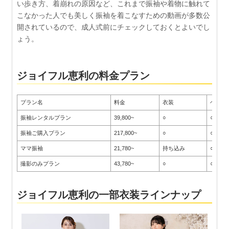
い歩き方、着崩れの原因など、これまで振袖や着物に触れて
こなかった人でも美しく振袖を着こなすための動画が多数公
開されているので、成人式前にチェックしておくとよいでし
ょう。
ジョイフル恵利の料金プラン
プラン名
料金
衣装
ヘアメ
振袖レンタルプラン
39,800~
○
○
振袖ご購入プラン
217,800~
○
○
ママ振袖
21,780~
持ち込み
○
撮影のみプラン
43,780~
○
○
ジョイフル恵利の一部衣装ラインナップ