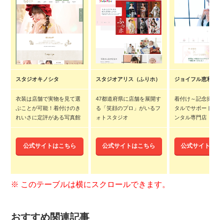
スタジオキノシタ
スタジオアリス（ふりホ）
ジョイフル恵利
衣装は店舗で実物を見て選
47都道府県に店舗を展開す
着付け～記念撮影
ぶことが可能！着付けのき
る「笑顔のプロ」がいるフ
タルでサポートす
れいさに定評がある写真館
ォトスタジオ
ンタル専門店
公式サイトはこちら
公式サイトはこちら
公式サイトは
おすすめ関連記事