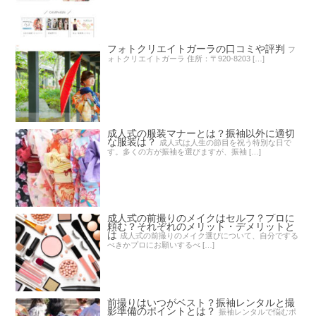
フォトクリエイトガーラの口コミや評判
フ
ォトクリエイトガーラ 住所：〒920-8203 […]
成人式の服装マナーとは？振袖以外に適切
な服装は？
成人式は人生の節目を祝う特別な日で
す。多くの方が振袖を選びますが、振袖 […]
成人式の前撮りのメイクはセルフ？プロに
頼む？それぞれのメリット・デメリットと
は
成人式の前撮りのメイク選びについて、自分でする
べきかプロにお願いするべ […]
前撮りはいつがベスト？振袖レンタルと撮
影準備のポイントとは？
振袖レンタルで悩むポ