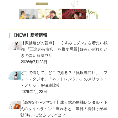
【NEW】新着情報
【振袖選びの盲点】「くすみモダン」を着たい娘
vs 「王道の赤古典」を推す母親│好みが割れたと
きの賢い解決ワザ
2026年7月23日
どこで借りて、どこで撮る？「呉服専門店」「フ
ォトスタジオ」「ネットレンタル」のメリット・
デメリットを徹底比較
2026年7月23日
【高校3年〜大学1年】成人式の振袖レンタル・予
約のタイムライン！遅れると「当日の着付けが早
朝3時」になるって本当？