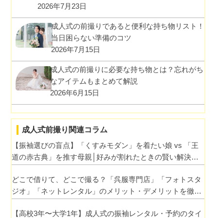
2026年7月23日
成人式の前撮りであると便利な持ち物リスト！
当日困らない準備のコツ
2026年7月15日
成人式の前撮りに必要な持ち物とは？忘れがち
なアイテムもまとめて解説
2026年6月15日
成人式前撮り関連コラム
【振袖選びの盲点】「くすみモダン」を着たい娘 vs 「王
道の赤古典」を推す母親│好みが割れたときの賢い解決ワ
ザ
どこで借りて、どこで撮る？「呉服専門店」「フォトスタ
ジオ」「ネットレンタル」のメリット・デメリットを徹底
比較
【高校3年〜大学1年】成人式の振袖レンタル・予約のタイ