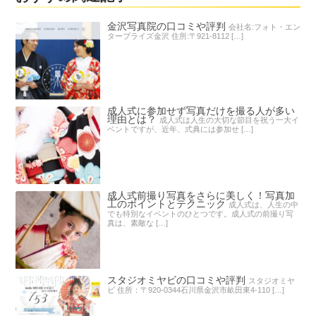
金沢写真院の口コミや評判
会社名:フォト・エン
タープライズ金沢 住所:〒921-8112 […]
成人式に参加せず写真だけを撮る人が多い
理由とは？
成人式は人生の大切な節目を祝う一大イ
ベントですが、近年、式典には参加せ […]
成人式前撮り写真をさらに美しく！写真加
工のポイントとテクニック
成人式は、人生の中
でも特別なイベントのひとつです。成人式の前撮り写
真は、素敵な […]
スタジオミヤビの口コミや評判
スタジオミヤ
ビ 住所：〒920-0344石川県金沢市畝田東4-110 […]