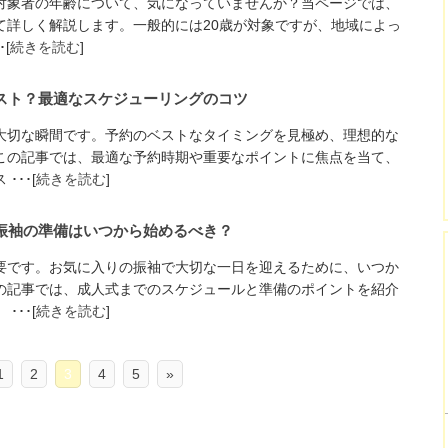
対象者の年齢について、気になっていませんか？当ページでは、
て詳しく解説します。一般的には20歳が対象ですが、地域によっ
[
続きを読む
]
スト？最適なスケジューリングのコツ
大切な瞬間です。予約のベストなタイミングを見極め、理想的な
この記事では、最適な予約時期や重要なポイントに焦点を当て、
･･[
続きを読む
]
振袖の準備はいつから始めるべき？
要です。お気に入りの振袖で大切な一日を迎えるために、いつか
の記事では、成人式までのスケジュールと準備のポイントを紹介
･･[
続きを読む
]
1
2
3
4
5
»