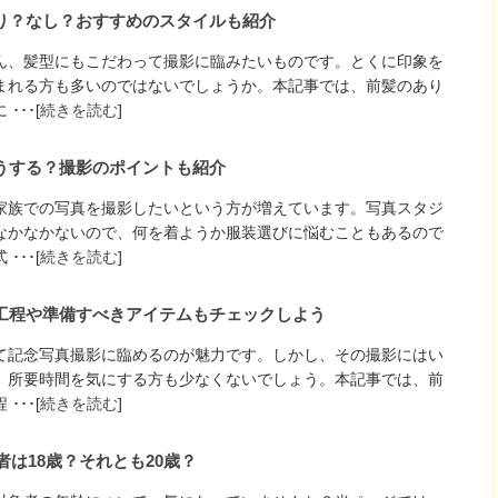
り？なし？おすすめのスタイルも紹介
ん、髪型にもこだわって撮影に臨みたいものです。とくに印象を
まれる方も多いのではないでしょうか。本記事では、前髪のあり
･･[
続きを読む
]
うする？撮影のポイントも紹介
家族での写真を撮影したいという方が増えています。写真スタジ
なかなかないので、何を着ようか服装選びに悩むこともあるので
･･[
続きを読む
]
工程や準備すべきアイテムもチェックしよう
て記念写真撮影に臨めるのが魅力です。しかし、その撮影にはい
、所要時間を気にする方も少なくないでしょう。本記事では、前
･･[
続きを読む
]
者は18歳？それとも20歳？