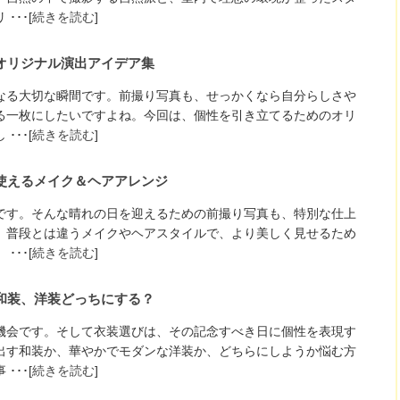
･･[
続きを読む
]
オリジナル演出アイデア集
なる大切な瞬間です。前撮り写真も、せっかくなら自分らしさや
る一枚にしたいですよね。今回は、個性を引き立てるためのオリ
･･[
続きを読む
]
使えるメイク＆ヘアアレンジ
です。そんな晴れの日を迎えるための前撮り写真も、特別な仕上
、普段とは違うメイクやヘアスタイルで、より美しく見せるため
･･[
続きを読む
]
和装、洋装どっちにする？
機会です。そして衣装選びは、その記念すべき日に個性を表現す
出す和装か、華やかでモダンな洋装か、どちらにしようか悩む方
･･[
続きを読む
]