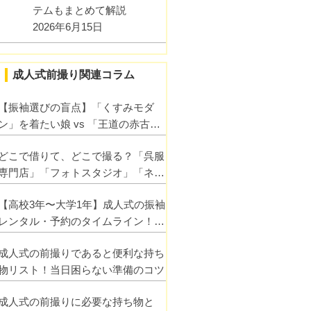
テムもまとめて解説
2026年6月15日
成人式前撮り関連コラム
【振袖選びの盲点】「くすみモダ
ン」を着たい娘 vs 「王道の赤古
典」を推す母親│好みが割れたとき
どこで借りて、どこで撮る？「呉服
の賢い解決ワザ
専門店」「フォトスタジオ」「ネッ
トレンタル」のメリット・デメリッ
【高校3年〜大学1年】成人式の振袖
トを徹底比較
レンタル・予約のタイムライン！遅
れると「当日の着付けが早朝3時」
成人式の前撮りであると便利な持ち
になるって本当？
物リスト！当日困らない準備のコツ
成人式の前撮りに必要な持ち物と