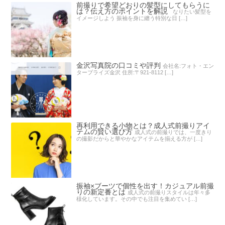
前撮りで希望どおりの髪型にしてもらうに
は？伝え方のポイントを解説
なりたい髪型を
イメージしよう 振袖を身に纏う特別な日 […]
金沢写真院の口コミや評判
会社名:フォト・エン
タープライズ金沢 住所:〒921-8112 […]
再利用できる小物とは？成人式前撮りアイ
テムの賢い選び方
成人式の前撮りでは、一度きり
の撮影だからと華やかなアイテムを揃える方が […]
振袖×ブーツで個性を出す！カジュアル前撮
りの新定番とは
成人式の前撮りスタイルは年々多
様化しています。その中でも注目を集めてい […]