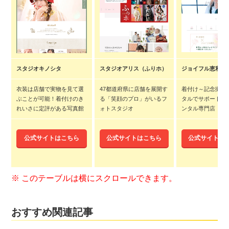
スタジオキノシタ
スタジオアリス（ふりホ）
ジョイフル恵利
衣装は店舗で実物を見て選
47都道府県に店舗を展開す
着付け～記念撮影
ぶことが可能！着付けのき
る「笑顔のプロ」がいるフ
タルでサポートす
れいさに定評がある写真館
ォトスタジオ
ンタル専門店
公式サイトはこちら
公式サイトはこちら
公式サイトは
おすすめ関連記事