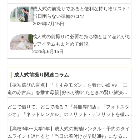
成人式の前撮りであると便利な持ち物リスト！
当日困らない準備のコツ
2026年7月15日
成人式の前撮りに必要な持ち物とは？忘れがち
なアイテムもまとめて解説
2026年6月15日
成人式前撮り関連コラム
【振袖選びの盲点】「くすみモダン」を着たい娘 vs 「王
道の赤古典」を推す母親│好みが割れたときの賢い解決ワ
ザ
どこで借りて、どこで撮る？「呉服専門店」「フォトスタ
ジオ」「ネットレンタル」のメリット・デメリットを徹底
比較
【高校3年〜大学1年】成人式の振袖レンタル・予約のタイ
ムライン！遅れると「当日の着付けが早朝3時」になるっ