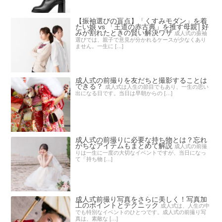
【振袖選びの盲点】「くすみモダン」を着
たい娘 vs 「王道の赤古典」を推す母親│好
みが割れたときの賢い解決ワザ
成人式の振袖
選びでは、親子で意見が分かれるケースが少なくあり
ません。一生に […]
成人式の前撮りを友だちと撮影することは
できる？
成人式は人生の節目でもあり、一生の思い
出になる日です。当日は早朝からの […]
成人式の前撮りに必要な持ち物とは？忘れ
がちなアイテムもまとめて解説
成人式の前撮
りは一生に一度の大切なイベントですが、当日になっ
て「持ち物 […]
成人式前撮り写真をさらに美しく！写真加
工のポイントとテクニック
成人式は、人生の中
でも特別なイベントのひとつです。成人式の前撮り写
真は、素敵な […]